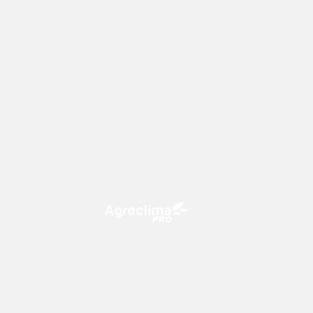
O Agroclima PRO é uma plataforma
de agricultura digital, que utiliza o
conhecimento meteorológico a
favor do campo!