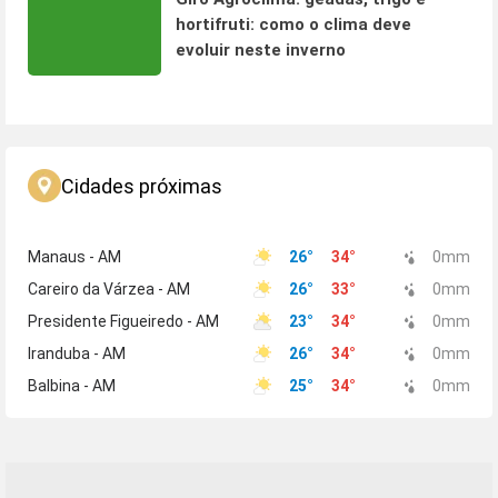
hortifruti: como o clima deve
evoluir neste inverno
Cidades próximas
Manaus - AM
26
°
34
°
0
mm
Careiro da Várzea - AM
26
°
33
°
0
mm
Presidente Figueiredo - AM
23
°
34
°
0
mm
Iranduba - AM
26
°
34
°
0
mm
Balbina - AM
25
°
34
°
0
mm