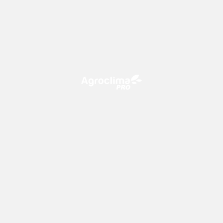
O Agroclima PRO é uma plataforma de agricultura digital,
que utiliza o conhecimento meteorológico a favor do
campo!
CONTATO
consultoria@climatempo.com.br
Siga-nos