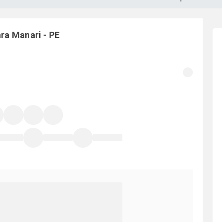
ara
Manari
-
PE