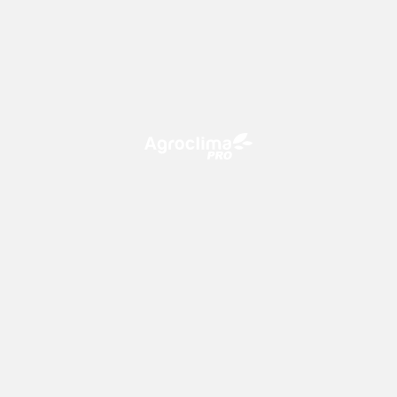
O Agroclima PRO é uma plataforma de agricultura digital,
que utiliza o conhecimento meteorológico a favor do
campo!
CONTATO
consultoria@climatempo.com.br
Siga-nos