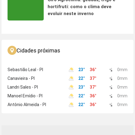
hortifruti: como o clima deve
evoluir neste inverno
Cidades próximas
Sebastião Leal - PI
23
°
36
°
0
mm
Canavieira - PI
22
°
37
°
0
mm
Landri Sales - PI
23
°
37
°
0
mm
Manoel Emídio - PI
22
°
36
°
0
mm
Antônio Almeida - PI
22
°
36
°
0
mm