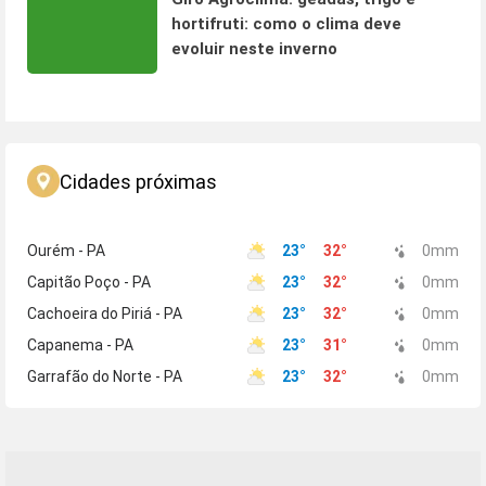
hortifruti: como o clima deve
evoluir neste inverno
Cidades próximas
Ourém - PA
23
°
32
°
0
mm
Capitão Poço - PA
23
°
32
°
0
mm
Cachoeira do Piriá - PA
23
°
32
°
0
mm
Capanema - PA
23
°
31
°
0
mm
Garrafão do Norte - PA
23
°
32
°
0
mm