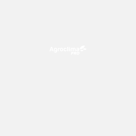
O Agroclima PRO é uma plataforma de agricultura digital,
que utiliza o conhecimento meteorológico a favor do
campo!
CONTATO
consultoria@climatempo.com.br
Siga-nos