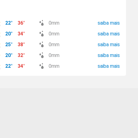
22
°
36
°
0
mm
saiba mais
20
°
34
°
0
mm
saiba mais
25
°
38
°
0
mm
saiba mais
20
°
32
°
0
mm
saiba mais
22
°
34
°
0
mm
saiba mais