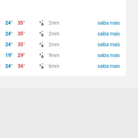
24
°
35
°
2
mm
saiba mais
24
°
35
°
2
mm
saiba mais
24
°
35
°
2
mm
saiba mais
19
°
29
°
9
mm
saiba mais
24
°
36
°
6
mm
saiba mais