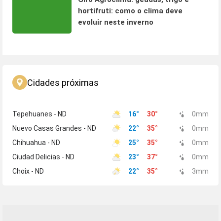
hortifruti: como o clima deve
evoluir neste inverno
Cidades próximas
Tepehuanes - ND
16
°
30
°
0
mm
Nuevo Casas Grandes - ND
22
°
35
°
0
mm
Chihuahua - ND
25
°
35
°
0
mm
Ciudad Delicias - ND
23
°
37
°
0
mm
Choix - ND
22
°
35
°
3
mm