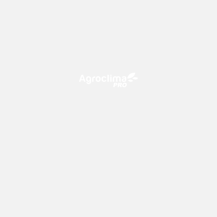
O Agroclima PRO é uma plataforma de agricultura digital,
que utiliza o conhecimento meteorológico a favor do
campo!
CONTATO
consultoria@climatempo.com.br
Siga-nos