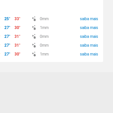
25
°
33
°
0
mm
saiba mais
27
°
30
°
1
mm
saiba mais
27
°
31
°
0
mm
saiba mais
27
°
31
°
0
mm
saiba mais
27
°
30
°
1
mm
saiba mais