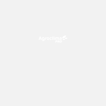
O Agroclima PRO é uma plataforma de agricultura digital,
que utiliza o conhecimento meteorológico a favor do
campo!
CONTATO
consultoria@climatempo.com.br
Siga-nos