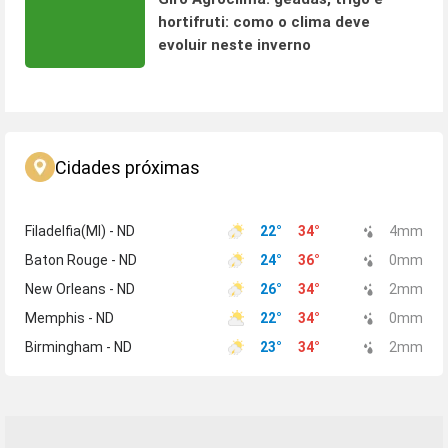
hortifruti: como o clima deve
evoluir neste inverno
Cidades próximas
Filadelfia(MI) - ND
22
°
34
°
4
mm
Baton Rouge - ND
24
°
36
°
0
mm
New Orleans - ND
26
°
34
°
2
mm
Memphis - ND
22
°
34
°
0
mm
Birmingham - ND
23
°
34
°
2
mm