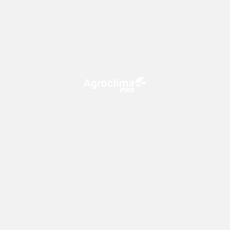
O Agroclima PRO é uma plataforma de agricultura digital,
que utiliza o conhecimento meteorológico a favor do
campo!
CONTATO
consultoria@climatempo.com.br
Siga-nos