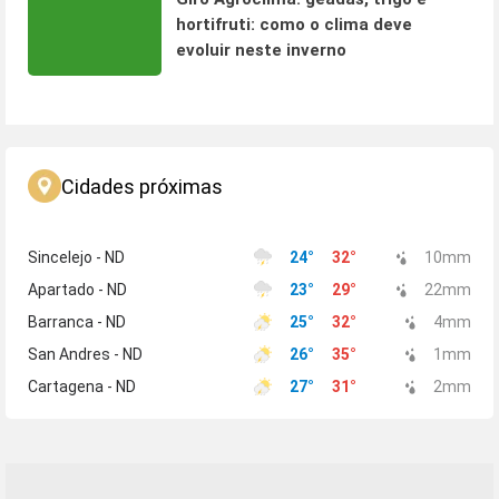
hortifruti: como o clima deve
evoluir neste inverno
Cidades próximas
Sincelejo - ND
24
°
32
°
10
mm
Apartado - ND
23
°
29
°
22
mm
Barranca - ND
25
°
32
°
4
mm
San Andres - ND
26
°
35
°
1
mm
Cartagena - ND
27
°
31
°
2
mm