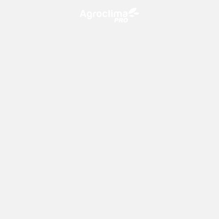
O Agroclima PRO é uma plataforma de agricultura digital,
que utiliza o conhecimento meteorológico a favor do
campo!
CONTATO
consultoria@climatempo.com.br
Siga-nos