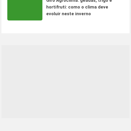
Giro Agroclima: geadas, trigo e
hortifruti: como o clima deve
evoluir neste inverno