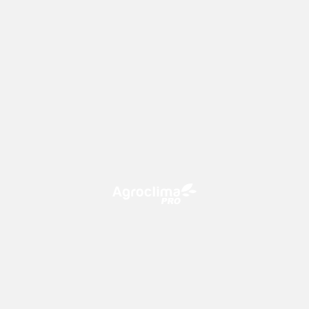
O Agroclima PRO é uma plataforma de agricultura digital,
que utiliza o conhecimento meteorológico a favor do
campo!
CONTATO