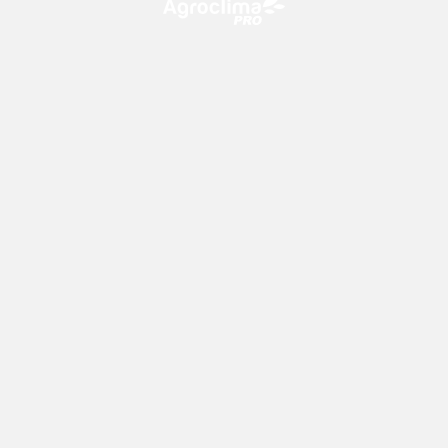
O Agroclima PRO é uma plataforma de agricultura digital,
que utiliza o conhecimento meteorológico a favor do
campo!
CONTATO
consultoria@climatempo.com.br
Siga-nos