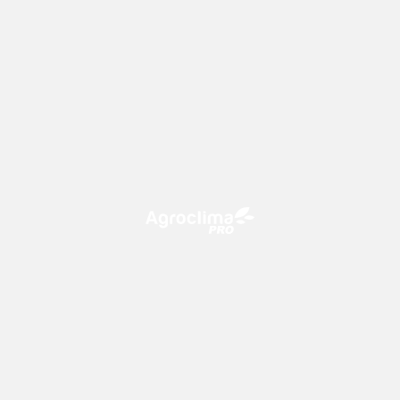
O Agroclima PRO é uma plataforma de agricultura digital,
que utiliza o conhecimento meteorológico a favor do
campo!
CONTATO
consultoria@climatempo.com.br