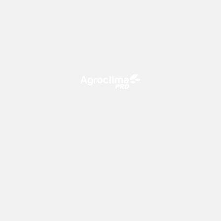
O Agroclima PRO é uma plataforma de agricultura digital,
que utiliza o conhecimento meteorológico a favor do
campo!
CONTATO
consultoria@climatempo.com.br
Siga-nos