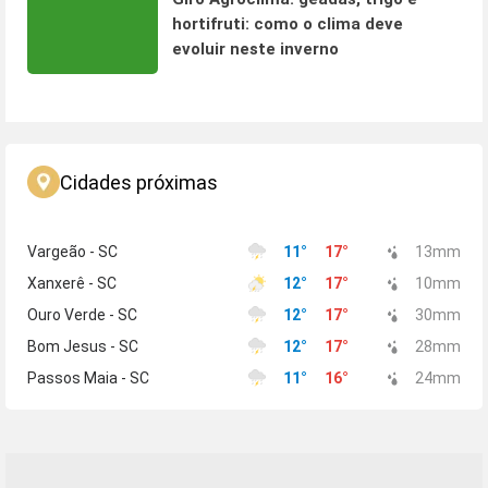
hortifruti: como o clima deve
evoluir neste inverno
Cidades próximas
Vargeão - SC
11
°
17
°
13
mm
Xanxerê - SC
12
°
17
°
10
mm
Ouro Verde - SC
12
°
17
°
30
mm
Bom Jesus - SC
12
°
17
°
28
mm
Passos Maia - SC
11
°
16
°
24
mm