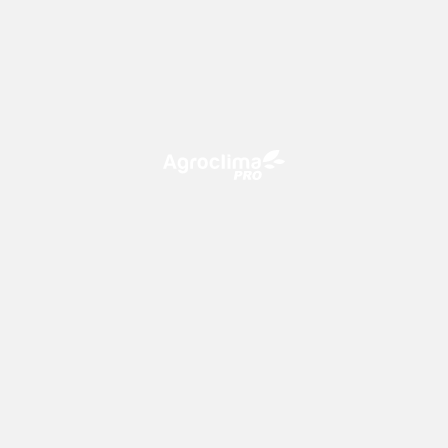
O Agroclima PRO é uma plataforma de agricultura digital,
que utiliza o conhecimento meteorológico a favor do
campo!
CONTATO
consultoria@climatempo.com.br
Siga-nos