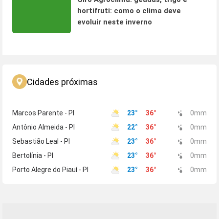
hortifruti: como o clima deve
evoluir neste inverno
Cidades próximas
Marcos Parente - PI
23
°
36
°
0
mm
Antônio Almeida - PI
22
°
36
°
0
mm
Sebastião Leal - PI
23
°
36
°
0
mm
Bertolínia - PI
23
°
36
°
0
mm
Porto Alegre do Piauí - PI
23
°
36
°
0
mm