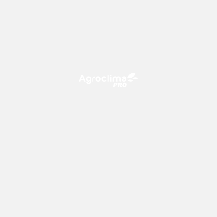
O Agroclima PRO é uma plataforma de agricultura digital,
que utiliza o conhecimento meteorológico a favor do
campo!
CONTATO
consultoria@climatempo.com.br
Siga-nos