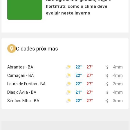
hortifruti: como o clima deve
evoluir neste inverno
Cidades próximas
Abrantes - BA
22
°
27
°
4
mm
Camaçari - BA
22
°
27
°
4
mm
Lauro de Freitas - BA
22
°
27
°
2
mm
Dias d'Ávila - BA
21
°
27
°
4
mm
Simões Filho - BA
22
°
27
°
3
mm