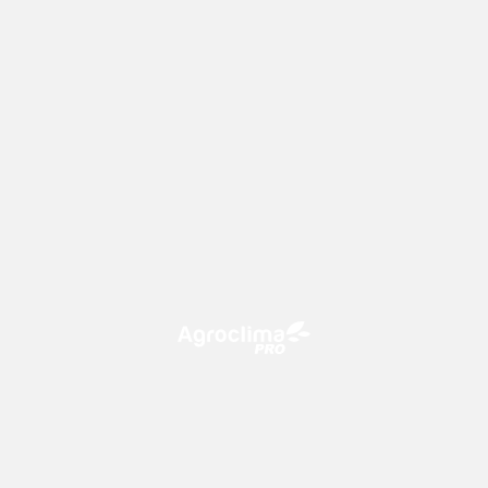
O Agroclima PRO é uma plataforma de agricultura digital,
que utiliza o conhecimento meteorológico a favor do
campo!