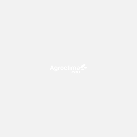
O Agroclima PRO é uma plataforma de agricultura digital,
que utiliza o conhecimento meteorológico a favor do
campo!
CONTATO
consultoria@climatempo.com.br