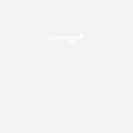
O Agroclima PRO é uma plataforma de agricultura digital,
que utiliza o conhecimento meteorológico a favor do
campo!
CONTATO
consultoria@climatempo.com.br
Siga-nos