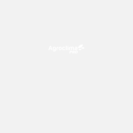
O Agroclima PRO é uma plataforma de agricultura digital,
que utiliza o conhecimento meteorológico a favor do
campo!
CONTATO
consultoria@climatempo.com.br
Siga-nos