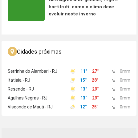
hortifruti: como o clima deve
evoluir neste inverno
Cidades próximas
Serrinha do Alambari - RJ
11
°
27
°
0
mm
Itatiaia - RJ
15
°
28
°
0
mm
Resende - RJ
13
°
29
°
0
mm
Agulhas Negras - RJ
13
°
29
°
0
mm
Visconde de Mauá - RJ
12
°
25
°
0
mm