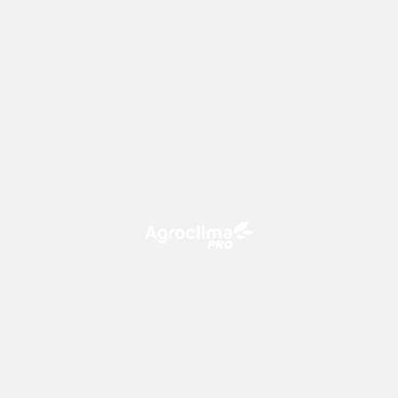
O Agroclima PRO é uma plataforma de agricultura digital,
que utiliza o conhecimento meteorológico a favor do
campo!
CONTATO